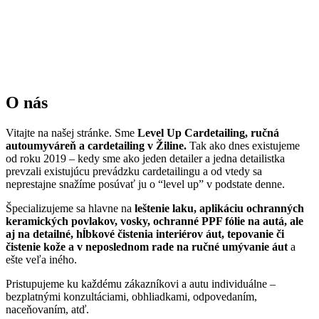
O nás
Vitajte na našej stránke. Sme
Level Up Cardetailing, ručná
autoumyváreň a cardetailing v Žiline.
Tak ako dnes existujeme
od roku 2019 – kedy sme ako jeden detailer a jedna detailistka
prevzali existujúcu prevádzku cardetailingu a od vtedy sa
neprestajne snažíme posúvať ju o “level up” v podstate denne.
Špecializujeme sa hlavne na
leštenie laku, aplikáciu ochranných
keramických povlakov, vosky, ochranné PPF fólie na autá, ale
aj na detailné, hĺbkové čistenia interiérov áut, tepovanie či
čistenie kože a v neposlednom rade na ručné umývanie áut
a
ešte veľa iného.
Pristupujeme ku každému zákazníkovi a autu individuálne –
bezplatnými konzultáciami, obhliadkami, odpovedaním,
naceňovaním, atď.