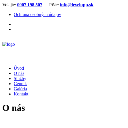
Volajte:
0907 198 507
Píšte:
info@levelupp.sk
Ochrana osobných údajov
Úvod
O nás
Služby
Cenník
Galéria
Kontakt
O nás