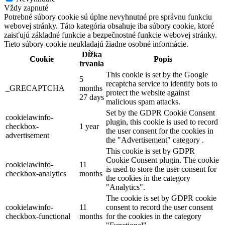
Vždy zapnuté
Potrebné súbory cookie sú úplne nevyhnutné pre správnu funkciu
webovej stránky. Táto kategória obsahuje iba súbory cookie, ktoré
zaisťujú základné funkcie a bezpečnostné funkcie webovej stránky.
Tieto súbory cookie neukladajú žiadne osobné informácie.
Dĺžka
Cookie
Popis
trvania
This cookie is set by the Google
5
recaptcha service to identify bots to
_GRECAPTCHA
months
protect the website against
27 days
malicious spam attacks.
Set by the GDPR Cookie Consent
cookielawinfo-
plugin, this cookie is used to record
checkbox-
1 year
the user consent for the cookies in
advertisement
the "Advertisement" category .
This cookie is set by GDPR
Cookie Consent plugin. The cookie
cookielawinfo-
11
is used to store the user consent for
checkbox-analytics
months
the cookies in the category
"Analytics".
The cookie is set by GDPR cookie
cookielawinfo-
11
consent to record the user consent
checkbox-functional
months
for the cookies in the category