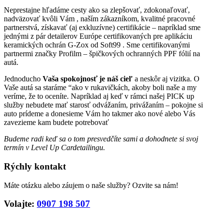
Neprestajne hľadáme cesty ako sa zlepšovať, zdokonaľovať,
nadväzovať kvôli Vám , naším zákazníkom, kvalitné pracovné
partnerstvá, získavať (aj exkluzívne) certifikácie – napríklad sme
jednými z pár detailerov Európe certifikovaných pre aplikáciu
keramických ochrán G-Zox od Soft99 . Sme certifikovanými
partnermi značky Profilm – špičkových ochranných PPF fólií na
autá.
Jednoducho
Vaša spokojnosť je náš cieľ
a neskôr aj vizitka. O
Vaše autá sa staráme “ako v rukavičkách, akoby boli naše a my
veríme, že to oceníte. Napríklad aj keď v rámci našej PICK up
služby nebudete mať starosť odvážaním, privážaním – pokojne si
auto prídeme a donesieme Vám ho takmer ako nové alebo Vás
zavezieme kam budete potrebovať
Budeme radi keď sa o tom presvedčíte sami a dohodnete si svoj
termín v Level Up Cardetailingu.
Rýchly kontakt
Máte otázku alebo záujem o naše služby? Ozvite sa nám!
Volajte: ‭
0907 198 507