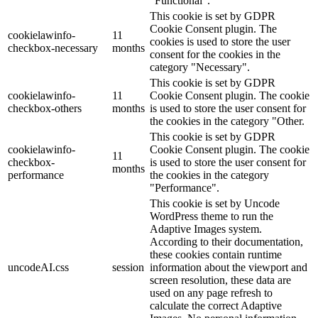
"Functional".
This cookie is set by GDPR
Cookie Consent plugin. The
cookielawinfo-
11
cookies is used to store the user
checkbox-necessary
months
consent for the cookies in the
category "Necessary".
This cookie is set by GDPR
cookielawinfo-
11
Cookie Consent plugin. The cookie
checkbox-others
months
is used to store the user consent for
the cookies in the category "Other.
This cookie is set by GDPR
cookielawinfo-
Cookie Consent plugin. The cookie
11
checkbox-
is used to store the user consent for
months
performance
the cookies in the category
"Performance".
This cookie is set by Uncode
WordPress theme to run the
Adaptive Images system.
According to their documentation,
these cookies contain runtime
uncodeAI.css
session
information about the viewport and
screen resolution, these data are
used on any page refresh to
calculate the correct Adaptive